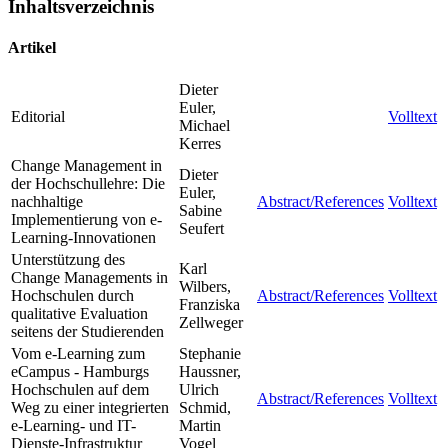
Inhaltsverzeichnis
Artikel
Dieter
Euler,
Editorial
Volltext
Michael
Kerres
Change Management in
Dieter
der Hochschullehre: Die
Euler,
nachhaltige
Abstract/References
Volltext
Sabine
Implementierung von e-
Seufert
Learning-Innovationen
Unterstützung des
Karl
Change Managements in
Wilbers,
Hochschulen durch
Abstract/References
Volltext
Franziska
qualitative Evaluation
Zellweger
seitens der Studierenden
Vom e-Learning zum
Stephanie
eCampus - Hamburgs
Haussner,
Hochschulen auf dem
Ulrich
Abstract/References
Volltext
Weg zu einer integrierten
Schmid,
e-Learning- und IT-
Martin
Dienste-Infrastruktur
Vogel